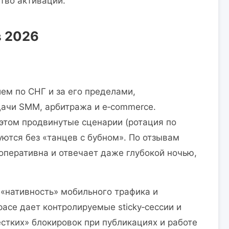
тво активации.
в 2026
ем по СНГ и за его пределами,
дачи SMM, арбитража и e‑commerce.
этом продвинутые сценарии (ротация по
зуются без «танцев с бубном». По отзывам
перативна и отвечает даже глубокой ночью,
«нативность» мобильного трафика и
pace дает контролируемые sticky‑сессии и
естких» блокировок при публикациях и работе