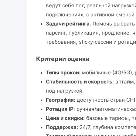
ведут себя под реальной нагрузко
подключениях, с активной сменой 
Задачи рейтинга.
Помочь выбрать 
парсинг, публикация, продление, 
требования, sticky‑сессии и рота
Критерии оценки
Типы прокси:
мобильные (4G/5G), 
Стабильность и скорость:
аптайм,
под нагрузкой.
География:
доступность стран СНГ
Ротация IP:
ручная/автоматическая,
Цена и скидки:
базовые тарифы, те
Поддержка:
24/7, глубина компете