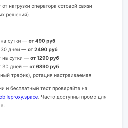
 от нагрузки оператора сотовой связи
ых решений).
 на сутки —
от 490 руб
т 30 дней —
от 2490 руб
т на сутки —
от 1290 руб
т 30 дней —
от 6890 руб
тный трафик), ротация настраиваемая
и и бесплатный тест проверяйте на
obileproxy.space
. Часто доступны промо для
е.