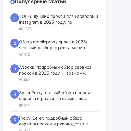
Популярные статьи
ТОП-6 лучших прокси для Facebook и
1
Instagram в 2025 году: по...
1176
Обзор mobileproxy.space в 2025:
2
честный разбор сервиса мобил...
512
ASocks: подробный обзор сервиса
3
прокси в 2025 году — возможн...
504
SpaceProxy: полный обзор прокси-
4
сервиса и реальные отзывы по...
474
Proxy-Seller: подробный обзор
5
сервиса прокси и руководство п...
447