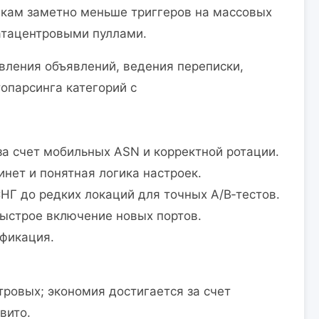
икам заметно меньше триггеров на массовых
атацентровыми пуллами.
ления объявлений, ведения переписки,
топарсинга категорий с
а счет мобильных ASN и корректной ротации.
нет и понятная логика настроек.
СНГ до редких локаций для точных A/B‑тестов.
ыстрое включение новых портов.
ификация.
ровых; экономия достигается за счет
вито.