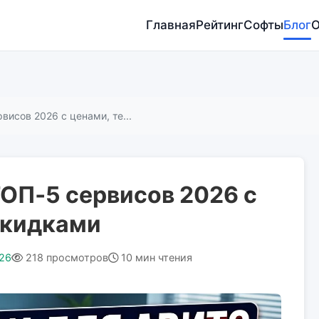
Главная
Рейтинг
Софты
Блог
О
висов 2026 с ценами, те...
ТОП‑5 сервисов 2026 с
скидками
26
218 просмотров
10 мин чтения