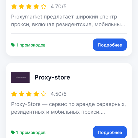
4.70/5
Proxymarket предлагает широкий спектр
прокси, включая резидентские, мобильные
и датацентровые по самым выгодным
ценам на рынке. Мы гарантируем высокое
1 промокодов
Подробнее
качество, мгновенную выдачу прокси в
любом объеме, обеспечивая глобальное
покрытие в 108 странах. Заботливая
поддержка 24/7 всегда рада помощь с
Proxy-store
любым вопросом, делая Proxymarket
идеальным выбором для вашей успешной
работы в интернете.
4.50/5
Proxy-Store — сервис по аренде серверных,
резидентных и мобильных прокси.
Компания работает на рынке больше 7 лет.
Предлагают тарифы для разных целей и
1 промокодов
Подробнее
площадок. Есть тарифы для конкретных