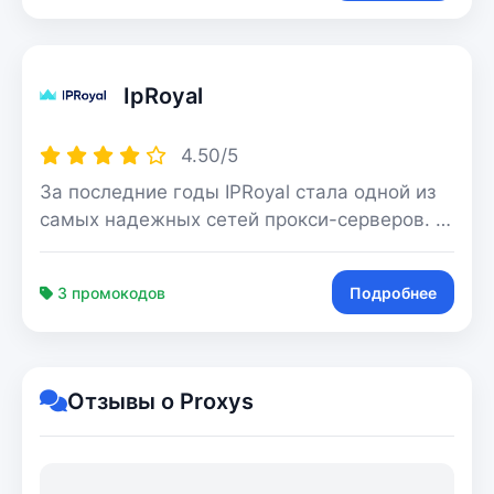
социальных сетей и сайтов, а также прокси
с безлимитным трафиком для всех
ресурсов. Все процессы максимально
IpRoyal
автоматизированы. Вы можете за
несколько минут зарегистрироваться и
купить прокси. Для оплаты доступны все
4.50/5
популярные платежные системы, в том
За последние годы IPRoyal стала одной из
числе криптовалюта.
самых надежных сетей прокси-серверов. С
более чем 34 миллионами прокси-серверов
и с каждым днем ​​они развиваются,
3 промокодов
Подробнее
завоевав прочную репутацию поставщика
надежных прокси-серверов, которые
действительно работают.
Отзывы о Proxys