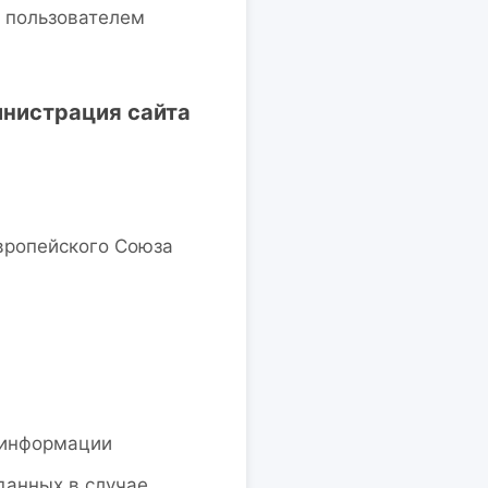
и пользователем
инистрация сайта
вропейского Союза
 информации
данных в случае