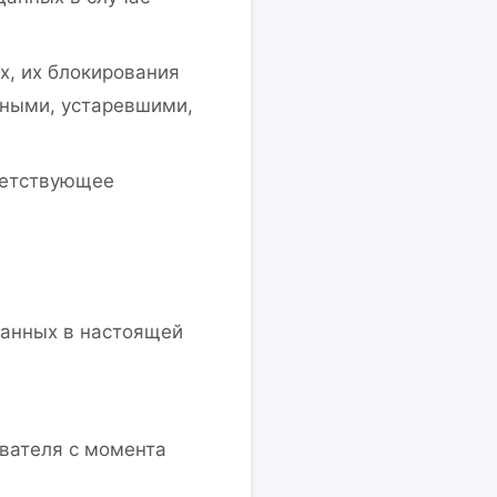
х, их блокирования
лными, устаревшими,
ветствующее
занных в настоящей
вателя с момента