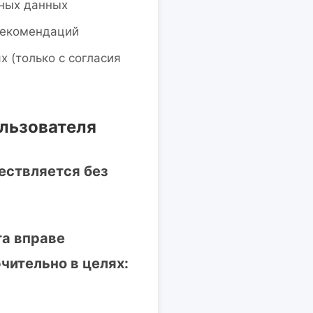
нных данных
рекомендаций
 (только с согласия
ользователя
ествляется без
та вправе
ительно в целях: