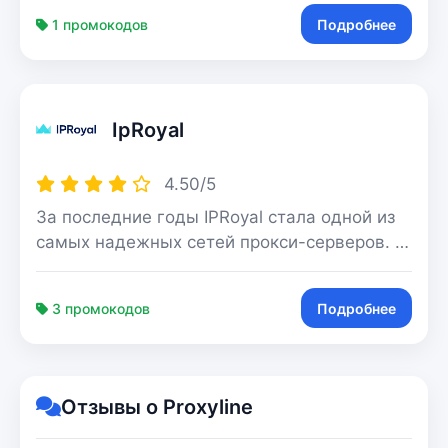
Предлагают тарифы для разных целей и
1 промокодов
Подробнее
площадок. Есть тарифы для конкретных
социальных сетей и сайтов, а также прокси
с безлимитным трафиком для всех
ресурсов. Все процессы максимально
IpRoyal
автоматизированы. Вы можете за
несколько минут зарегистрироваться и
купить прокси. Для оплаты доступны все
4.50/5
популярные платежные системы, в том
За последние годы IPRoyal стала одной из
числе криптовалюта.
самых надежных сетей прокси-серверов. С
более чем 34 миллионами прокси-серверов
и с каждым днем ​​они развиваются,
3 промокодов
Подробнее
завоевав прочную репутацию поставщика
надежных прокси-серверов, которые
действительно работают.
Отзывы о Proxyline