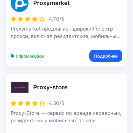
Proxymarket
4.70/5
Proxymarket предлагает широкий спектр
прокси, включая резидентские, мобильные
и датацентровые по самым выгодным
ценам на рынке. Мы гарантируем высокое
1 промокодов
Подробнее
качество, мгновенную выдачу прокси в
любом объеме, обеспечивая глобальное
покрытие в 108 странах. Заботливая
поддержка 24/7 всегда рада помощь с
Proxy-store
любым вопросом, делая Proxymarket
идеальным выбором для вашей успешной
работы в интернете.
4.50/5
Proxy-Store — сервис по аренде серверных,
резидентных и мобильных прокси.
Компания работает на рынке больше 7 лет.