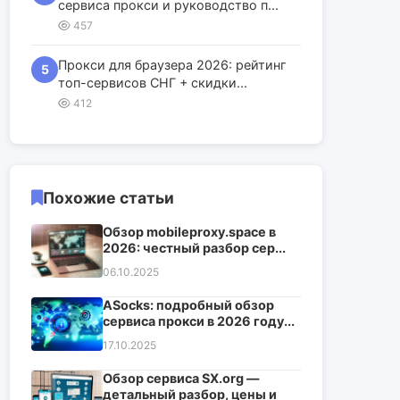
сервиса прокси и руководство п...
457
Прокси для браузера 2026: рейтинг
5
топ-сервисов СНГ + скидки...
412
Похожие статьи
Обзор mobileproxy.space в
2026: честный разбор сер...
06.10.2025
ASocks: подробный обзор
сервиса прокси в 2026 году...
17.10.2025
Обзор сервиса SX.org —
детальный разбор, цены и