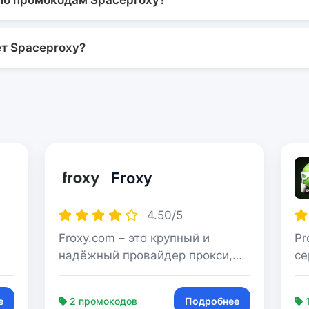
по промокодам Spaceproxy?
ет Spaceproxy?
Froxy
4.50/5
Froxy.com – это крупный и
Pr
надёжный провайдер прокси,
се
главный офис расположен в
ра
по
Европе (Эстония),
Вс
е
2 промокодов
Подробнее
1
обеспечивается глобальное
на