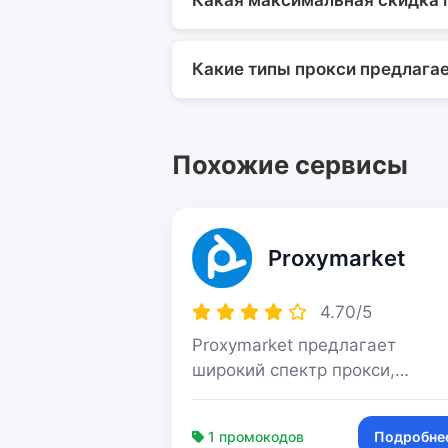
Какая максимальная скидка 
Какие типы прокси предлага
Похожие сервисы
Proxymarket
4.70/5
Proxymarket предлагает
широкий спектр прокси,
включая резидентские,
мобильные и датацентровые 
1 промокодов
Подробне
самым выгодным ценам на