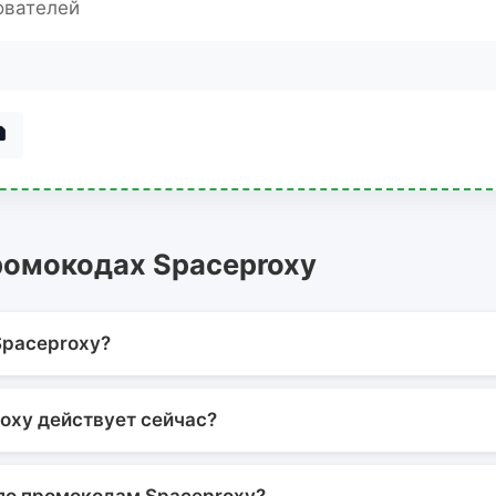
ователей
ромокодах Spaceproxy
Spaceproxy?
oxy действует сейчас?