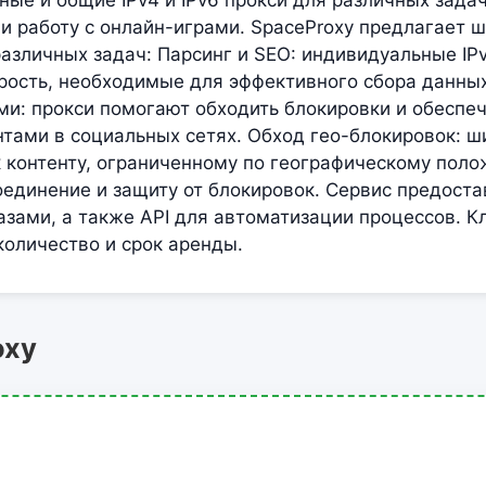
ые и общие IPv4 и IPv6 прокси для различных задач
и работу с онлайн-играми. SpaceProxy предлагает 
азличных задач: Парсинг и SEO: индивидуальные IPv
рость, необходимые для эффективного сбора данных
и: прокси помогают обходить блокировки и обеспе
нтами в социальных сетях. Обход гео-блокировок: ш
к контенту, ограниченному по географическому пол
оединение и защиту от блокировок. Сервис предост
азами, а также API для автоматизации процессов. К
количество и срок аренды.
oxy