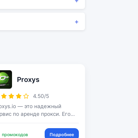
Proxys
4.50/5
oxys.io — это надежный
рвис по аренде прокси. Его
бота началась в 2016 году.
е представленные прокси
 промокодов
Подробнее
дежные, безопасные и