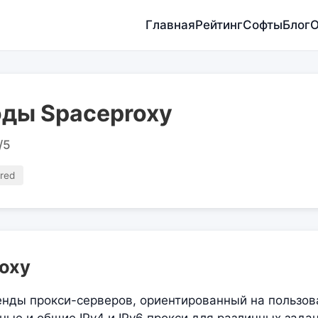
Главная
Рейтинг
Софты
Блог
О
ды Spaceproxy
/5
red
oxy
енды прокси-серверов, ориентированный на пользов