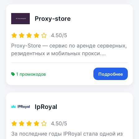
покрытие в 108 странах. Заботливая
поддержка 24/7 всегда рада помощь с
Proxy-store
любым вопросом, делая Proxymarket
идеальным выбором для вашей успешной
работы в интернете.
4.50/5
Proxy-Store — сервис по аренде серверных,
резидентных и мобильных прокси.
Компания работает на рынке больше 7 лет.
Предлагают тарифы для разных целей и
1 промокодов
Подробнее
площадок. Есть тарифы для конкретных
социальных сетей и сайтов, а также прокси
с безлимитным трафиком для всех
ресурсов. Все процессы максимально
IpRoyal
автоматизированы. Вы можете за
несколько минут зарегистрироваться и
купить прокси. Для оплаты доступны все
4.50/5
популярные платежные системы, в том
За последние годы IPRoyal стала одной из
числе криптовалюта.