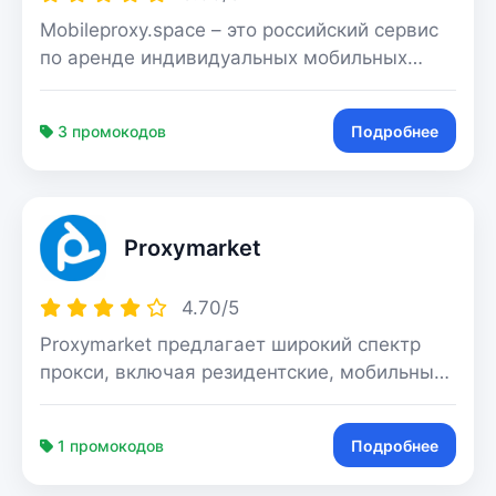
Mobileproxy.space – это российский сервис
по аренде индивидуальных мобильных
прокси в 39 странах. Работа реализована
на базе физических 4G-модемов,
3 промокодов
Подробнее
объединённых в фермы
Proxymarket
4.70/5
Proxymarket предлагает широкий спектр
прокси, включая резидентские, мобильные
и датацентровые по самым выгодным
ценам на рынке. Мы гарантируем высокое
1 промокодов
Подробнее
качество, мгновенную выдачу прокси в
любом объеме, обеспечивая глобальное